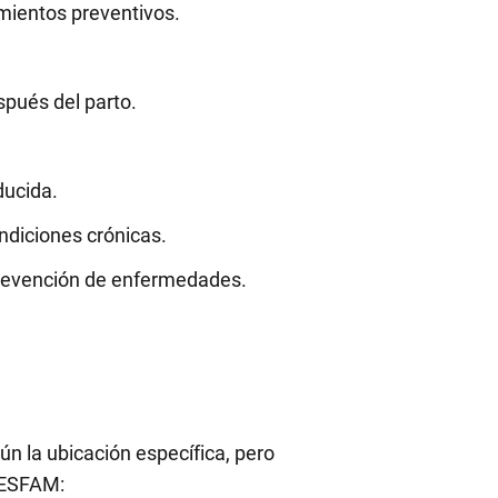
amientos preventivos.
pués del parto.
ducida.
ondiciones crónicas.
prevención de enfermedades​.
ún la ubicación específica, pero
 CESFAM: