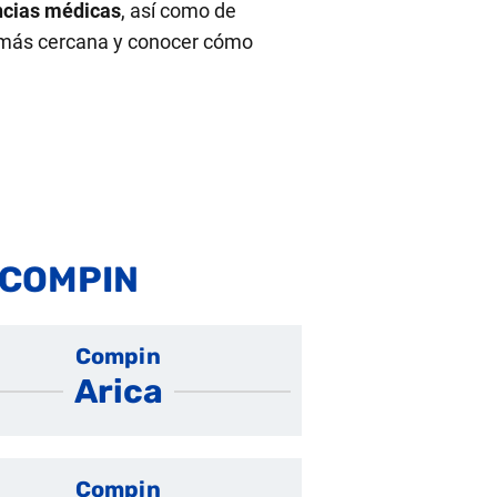
encias médicas
, así como de
al más cercana y conocer cómo
l COMPIN
Compin
Arica
Compin