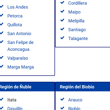
Cordillera
Los Andes
Maipo
Petorca
Melipilla
Quillota
Santiago
San Antonio
Talagante
San Felipe de
Aconcagua
Valparaíso
Marga Marga
Región de Ñuble
Región del Biobío
Itata
Arauco
Diguillín
Biobío