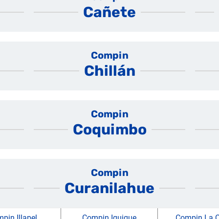
Cañete
Compin
Chillán
Compin
Coquimbo
Compin
Curanilahue
pin Illapel
Compin Iquique
Compin La C