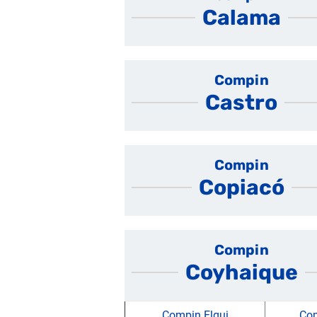
Calama
Compin
Castro
Compin
Copiacó
Compin
Coyhaique
Compin Elqui
Com