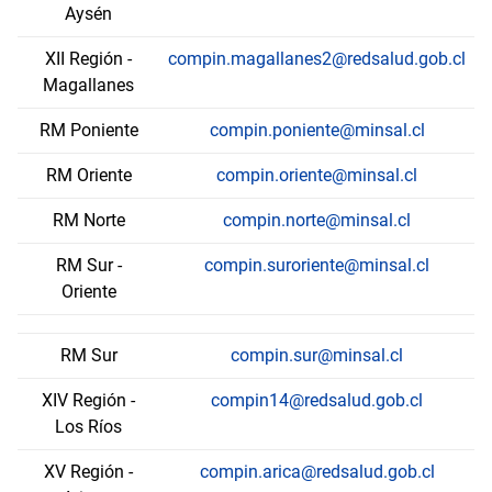
Aysén
XII Región -
compin.magallanes2@redsalud.gob.cl
Magallanes
RM Poniente
compin.poniente@minsal.cl
RM Oriente
compin.oriente@minsal.cl
RM Norte
compin.norte@minsal.cl
RM Sur -
compin.suroriente@minsal.cl
Oriente
RM Sur
compin.sur@minsal.cl
XIV Región -
compin14@redsalud.gob.cl
Los Ríos
XV Región -
compin.arica@redsalud.gob.cl