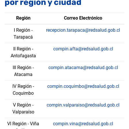
por región y ciudad
Región
Correo Electrónico
I Región -
recepcion.tarapaca@redsalud.gob.cl
Tarapacá
II Región -
compin.afta@redsalud.gob.cl
Antofagasta
III Región -
compin.atacama@redsalud.gob.cl
Atacama
IV Región -
compin.coquimbo@redsalud.gob.cl
Coquimbo
V Región -
compin.valparaiso@redsalud.gob.cl
Valparaíso
VI Región - Viña
compin.vina@redsalud.gob.cl