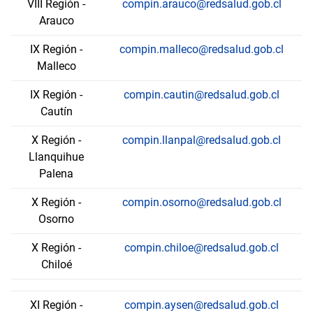
VIII Región -
compin.arauco@redsalud.gob.cl
Arauco
IX Región -
compin.malleco@redsalud.gob.cl
Malleco
IX Región -
compin.cautin@redsalud.gob.cl
Cautín
X Región -
compin.llanpal@redsalud.gob.cl
Llanquihue
Palena
X Región -
compin.osorno@redsalud.gob.cl
Osorno
X Región -
compin.chiloe@redsalud.gob.cl
Chiloé
XI Región -
compin.aysen@redsalud.gob.cl