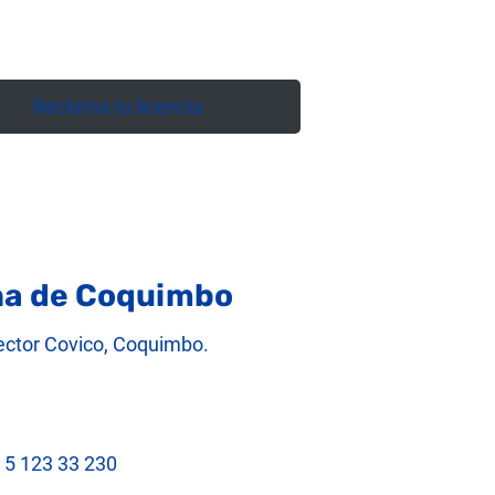
Reclama tu licencia
ina de Coquimbo
ector Covico, Coquimbo.
 5 123 33 230