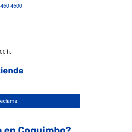
 460 4600
00 h.
iende
eclama
ca en Coquimbo?