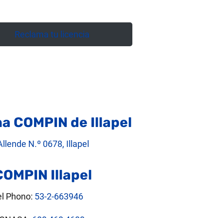
Reclama tu licencia
na COMPIN de Illapel
llende N.º 0678, Illapel
COMPIN Illapel
el Phono:
53-2-663946