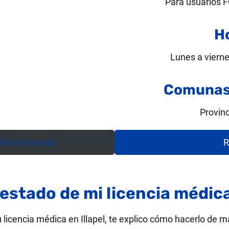
Para usuarios
H
Lunes a vierne
Comunas 
Provin
e mi licencia
R
estado de mi licencia médica
u licencia médica en Illapel, te explico cómo hacerlo de m