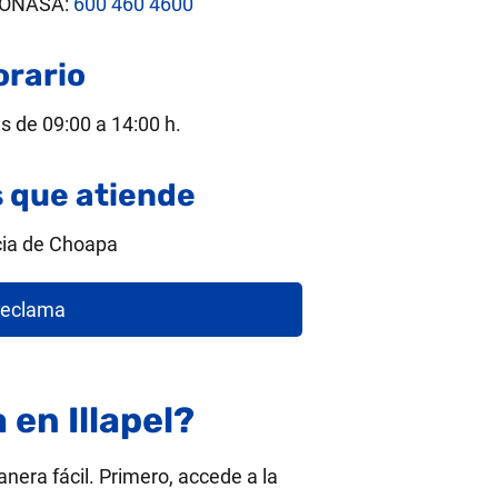
 FONASA:
600 460 4600
orario
s de 09:00 a 14:00 h.
que atiende
cia de Choapa
eclama
 en Illapel?
anera fácil. Primero, accede a la