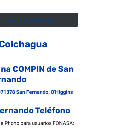
Reclama tu licencia
 Colchagua
cina COMPIN de San
rnando
071378 San Fernando, O'Higgins
ernando Teléfono
de Phono para usuarios FONASA: