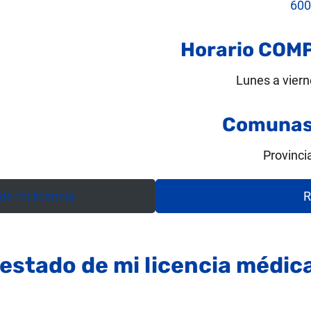
600
Horario COM
Lunes a viern
Comunas 
Provinci
e mi licencia
R
 estado de mi licencia médic