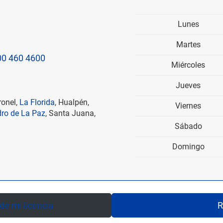
Lunes
Martes
00 460 4600
Miércoles
Jueves
ronel,
La Florida
, Hualpén,
Viernes
ro de La Paz
, Santa Juana,
Sábado
Domingo
e mi licencia
R