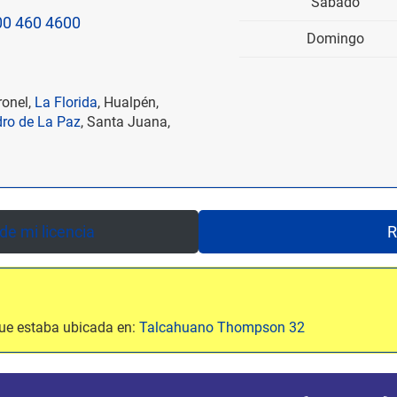
Sábado
00 460 4600
Domingo
ronel,
La Florida
, Hualpén,
ro de La Paz
, Santa Juana,
e mi licencia
R
que estaba ubicada en:
Talcahuano Thompson 32