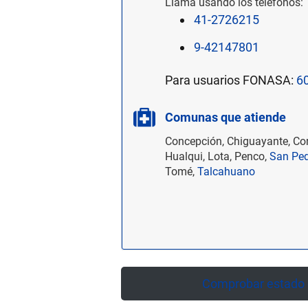
Llama usando los teléfonos:
41-2726215
9-42147801
Para usuarios FONASA:
6
Comunas que atiende
Concepción, Chiguayante, Co
Hualqui, Lota, Penco,
San Ped
Tomé,
Talcahuano
Comprobar estado d