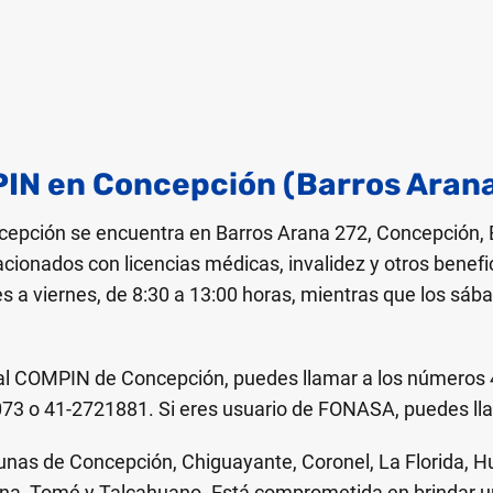
PIN en Concepción (Barros Aran
epción se encuentra en Barros Arana 272, Concepción, Bí
lacionados con licencias médicas, invalidez y otros benefi
es a viernes, de 8:30 a 13:00 horas, mientras que los s
al COMPIN de Concepción, puedes llamar a los números 
3 o 41-2721881. Si eres usuario de FONASA, puedes lla
unas de Concepción, Chiguayante, Coronel, La Florida, Hu
a, Tomé y Talcahuano. Está comprometida en brindar un s