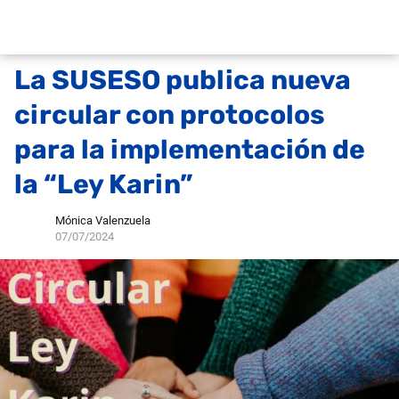
La SUSESO publica nueva
circular con protocolos
para la implementación de
la “Ley Karin”
Mónica Valenzuela
07/07/2024